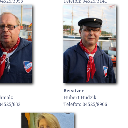
 04525/3953
Telefon: 04525/3141
Beisitzer
chmalz
Hubert Hudzik
 04525/632
Telefon: 04525/8906