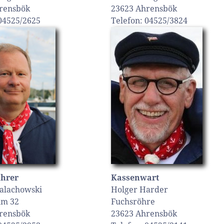
rensbök
23623 Ahrensbök
 04525/2625
Telefon: 04525/3824
ührer
Kassenwart
alachowski
Holger Harder
mm 32
Fuchsröhre
rensbök
23623 Ahrensbök