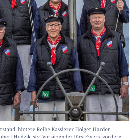
rstand, hintere Reihe Kassierer Holger Harder,
ubert Hudzik, stv. Vorsitzender Jörg Ewers, vordere