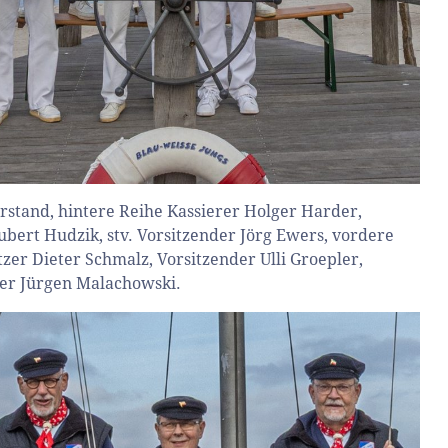
rstand, hintere Reihe Kassierer Holger Harder,
ubert Hudzik, stv. Vorsitzender Jörg Ewers, vordere
tzer Dieter Schmalz, Vorsitzender Ulli Groepler,
rer Jürgen Malachowski.