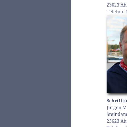
23623 Ah
Telefon:
Schriftf
Jürgen M
Steinda
23623 Ah