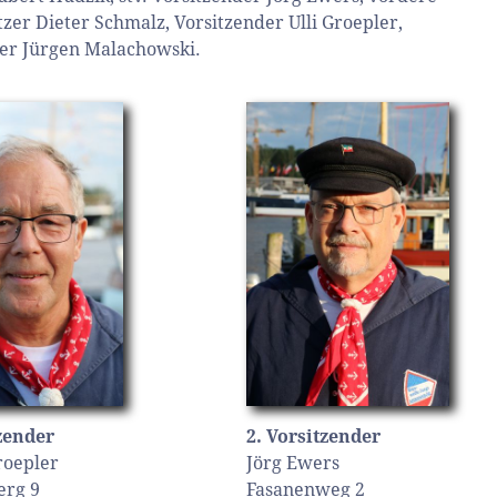
tzer Dieter Schmalz, Vorsitzender Ulli Groepler,
rer Jürgen Malachowski.
tzender
2. Vorsitzender
roepler
Jörg Ewers
erg 9
Fasanenweg 2