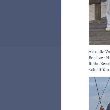
Aktuelle Vo
Beisitzer H
Reihe Beisi
Schriftfüh