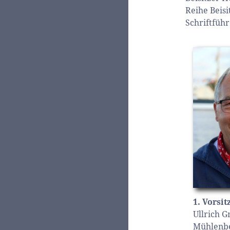
Reihe Beisi
Schriftfüh
1. Vorsi
Ullrich G
Mühlenb