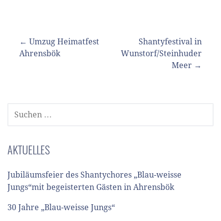
Beitragsnavigation
← Umzug Heimatfest
Shantyfestival in
Ahrensbök
Wunstorf/Steinhuder
Meer →
SUCHEN
NACH:
AKTUELLES
Jubiläumsfeier des Shantychores „Blau-weisse
Jungs“mit begeisterten Gästen in Ahrensbök
30 Jahre „Blau-weisse Jungs“